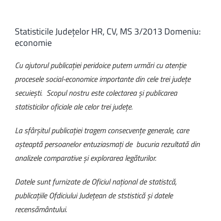
Statisticile Județelor HR, CV, MS 3/2013 Domeniu:
economie
Cu ajutorul publicaţiei peridoice putem urmări cu atenţie
procesele social-economice importante din cele trei judeţe
secuieşti. Scopul nostru este colectarea şi publicarea
statisticilor oficiale ale celor trei judeţe.
La sfârşitul publicaţiei tragem consecvenţe generale, care
aşteaptă persoanelor entuziasmaţi de bucuria rezultată din
analizele comparative şi explorarea legăturilor.
Datele sunt furnizate de Oficiul naţional de statistcă,
publicaţiile Ofdiciului Judeţean de ststistică şi datele
recensământului.